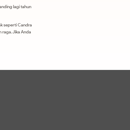
anding lagi tahun
k seperti Candra
 raga. Jika Anda