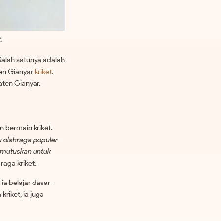
.
Salah satunya adalah
ten Gianyar
kriket
.
aten Gianyar.
bermain kriket.
u olahraga populer
memutuskan untuk
aga kriket.
ia belajar dasar-
 kriket, ia juga