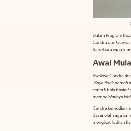
Dalam Program Beasi
Candra dari Gianyar
Baru-baru ini, ia me
Awal Mul
Awalnya Candra tid
“
Saya tidak pernah 
seperti bola basket
mempelajarinya lebih
Candra kemudian meng
dasar olah raga ioni
mengikuti latihan f