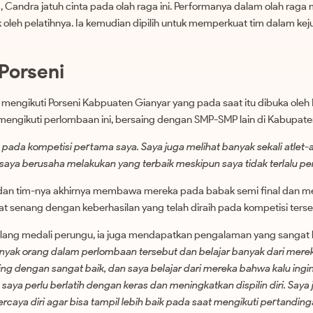
a, Candra jatuh cinta pada olah raga ini. Performanya dalam olah rag
irik oleh pelatihnya. Ia kemudian dipilih untuk memperkuat tim dalam ke
Porseni
a mengikuti Porseni Kabpuaten Gianyar yang pada saat itu dibuka oleh 
engikuti perlombaan ini, bersaing dengan SMP-SMP lain di Kabupate
pada kompetisi pertama saya. Saya juga melihat banyak sekali atlet-a
aya berusaha melakukan yang terbaik meskipun saya tidak terlalu perc
 dan tim-nya akhirnya membawa mereka pada babak semi final dan m
at senang dengan keberhasilan yang telah diraih pada kompetisi terse
ang medali perungu, ia juga mendapatkan pengalaman yang sangat 
yak orang dalam perlombaan tersebut dan belajar banyak dari merek
ng dengan sangat baik, dan saya belajar dari mereka bahwa kalu ingin
 saya perlu berlatih dengan keras dan meningkatkan dispilin diri. Saya 
ercaya diri agar bisa tampil lebih baik pada saat mengikuti pertanding