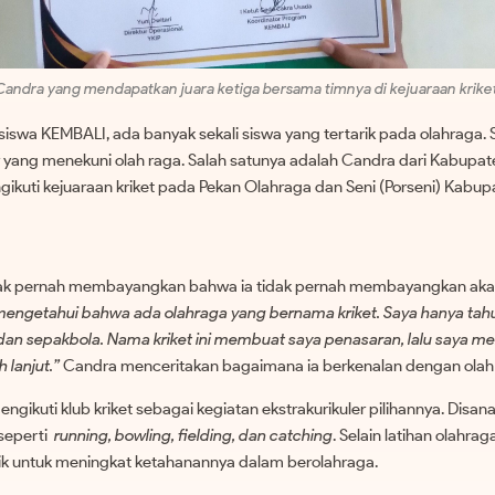
Candra yang mendapatkan juara ketiga bersama timnya di kejuaraan kriket
swa KEMBALI, ada banyak sekali siswa yang tertarik pada olahraga. 
 yang menekuni olah raga. Salah satunya adalah Candra dari Kabupa
ngikuti kejuaraan kriket pada Pekan Olahraga dan Seni (Porseni) Kabup
a
ak pernah membayangkan bahwa ia tidak pernah membayangkan akan 
mengetahui bahwa ada olahraga yang bernama kriket. Saya hanya tah
 dan sepakbola. Nama kriket ini membuat saya penasaran, lalu saya 
 lanjut.”
Candra menceritakan bagaimana ia berkenalan dengan olah r
ikuti klub kriket sebagai kegiatan ekstrakurikuler pilihannya. Disana 
 seperti
running, bowling, fielding, dan catching
. Selain latihan olahraga
isik untuk meningkat ketahanannya dalam berolahraga.