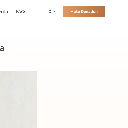
rita
FAQ
Make Donation
ID
ra