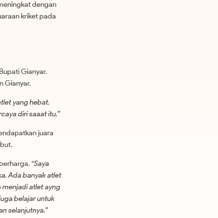
a meningkat dengan
juaraan kriket pada
Bupati Gianyar.
n Gianyar.
tlet yang hebat.
aya diri saaat itu.
”
endapatkan juara
but.
berharga.
“Saya
a. Ada banyak atlet
 menjadi atlet ayng
juga belajar untuk
an selanjutnya.
”