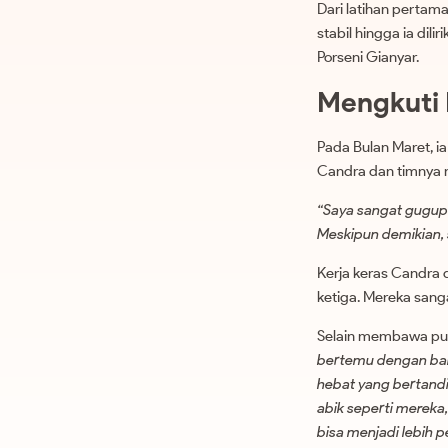
Dari latihan pertam
stabil hingga ia dil
Porseni Gianyar.
Mengkuti 
Pada Bulan Maret, i
Candra dan timnya m
“Saya sangat gugup 
Meskipun demikian, s
Kerja keras Candra
ketiga. Mereka sang
Selain membawa pul
bertemu dengan ban
hebat yang bertandi
abik seperti mereka,
bisa menjadi lebih p