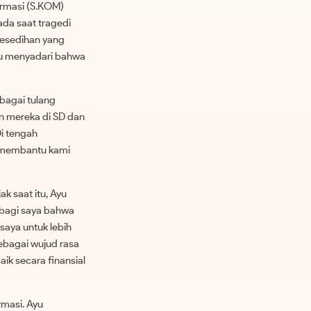
ormasi (S.KOM)
ada saat tragedi
kesedihan yang
yu menyadari bahwa
bagai tulang
an mereka di SD dan
Di tengah
g membantu kami
k saat itu, Ayu
a bagi saya bahwa
saya untuk lebih
ebagai wujud rasa
ik secara finansial
rmasi. Ayu