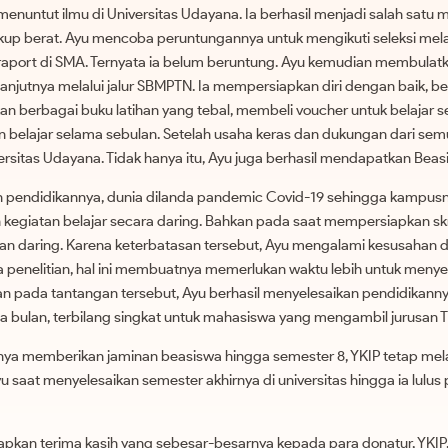
nuntut ilmu di Universitas Udayana. Ia berhasil menjadi salah satu 
up berat. Ayu mencoba peruntungannya untuk mengikuti seleksi mela
i raport di SMA. Ternyata ia belum beruntung. Ayu kemudian membulat
lanjutnya melalui jalur SBMPTN. Ia mempersiapkan diri dengan baik, be
berbagai buku latihan yang tebal, membeli voucher untuk belajar s
 belajar selama sebulan. Setelah usaha keras dan dukungan dari sem
rsitas Udayana. Tidak hanya itu, Ayu juga berhasil mendapatkan Beasi
pendidikannya, dunia dilanda pandemic Covid-19 sehingga kampusny
kegiatan belajar secara daring. Bahkan pada saat mempersiapkan skr
n daring. Karena keterbatasan tersebut, Ayu mengalami kesusahan 
enelitian, hal ini membuatnya memerlukan waktu lebih untuk menyele
n pada tantangan tersebut, Ayu berhasil menyelesaikan pendidikann
a bulan, terbilang singkat untuk mahasiswa yang mengambil jurusan T
anya memberikan jaminan beasiswa hingga semester 8, YKIP tetap me
 saat menyelesaikan semester akhirnya di universitas hingga ia lulus 
pkan terima kasih yang sebesar-besarnya kepada para donatur, YKIP