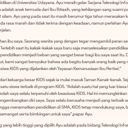
dikan di Universitas Udayana. Ayu meraih gelar Sarjana Teknologi Inf
 adalah anak termuda dari Ibu Ritiasih, yang kehilangan sang suami p
 silam. Ayu yang pada saat itu masih berumur tiga tahun merasakan 
da rasa marah dan tidak terima dengan keadaan, namun perlahan A
rjalan.
ihan ibu saya. Seorang wanita yang dengan tegar mengambil peran se
Terlebih saat itu kakak-kakak saya baru saja menyelesaikan pendidik
 pendidikan menjadi beban yang sangat besar bagi ibu saya saat itu. 
ut, kami sangat bersyukur bahwa ada begitu banyak orang baik yan
siwa KIDS yang dijalankan oleh Yayasan Kemanusiaan Ibu Pertiwi.”
dari keluarga besar KIDS sejak ia mulai masuk Taman Kanak-kanak. Seja
 satu siswa terbaik di program KIDS. “Adalah suatu hal yang luar bias
olah saya selalu terpenuhi oleh beasiswa KIDS. Hal ini memungkinkan 
engembangkan diri saya. Saya selalu berusaha menjadi yang terbaik s
Hingga menamatkan pendidikan di SMA, KIDS tetap mendukung saya, ba
emangat serta bimbingan untuk saya”,papar Ayu.
g yang lebih tinggi yang dipilih Ayu adalah pada bidang Teknologi Info