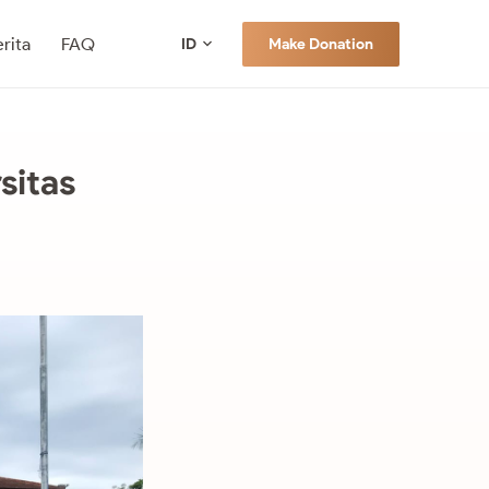
rita
FAQ
Make Donation
ID
sitas