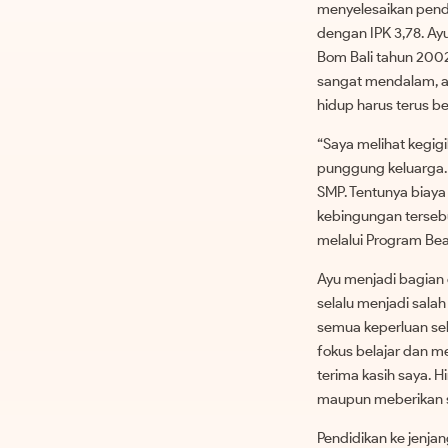
menyelesaikan pendi
dengan IPK 3,78. Ayu
Bom Bali tahun 2002
sangat mendalam, a
hidup harus terus be
“Saya melihat kegig
punggung keluarga. 
SMP. Tentunya biaya
kebingungan terseb
melalui Program Bea
Ayu menjadi bagian 
selalu menjadi salah
semua keperluan sek
fokus belajar dan m
terima kasih saya. 
maupun meberikan s
Pendidikan ke jenjan