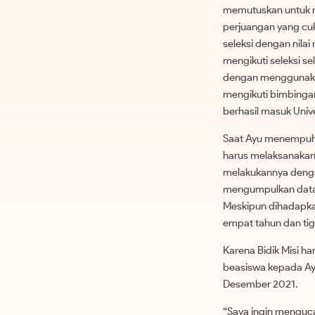
memutuskan untuk me
perjuangan yang cuk
seleksi dengan nila
mengikuti seleksi se
dengan menggunakan 
mengikuti bimbingan
berhasil masuk Unive
Saat Ayu menempuh 
harus melaksanakan 
melakukannya denga
mengumpulkan data p
Meskipun dihadapka
empat tahun dan tig
Karena Bidik Misi h
beasiswa kepada Ayu
Desember 2021.
“Saya ingin menguca