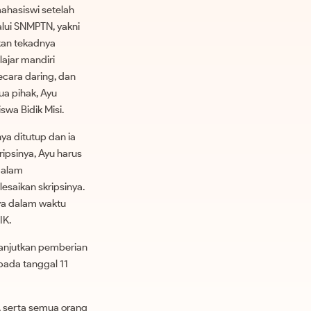
mahasiswi setelah
lui SNMPTN, yakni
kan tekadnya
lajar mandiri
ecara daring, dan
ua pihak, Ayu
swa Bidik Misi.
a ditutup dan ia
ipsinya, Ayu harus
dalam
saikan skripsinya.
ya dalam waktu
IK.
lanjutkan pemberian
pada tanggal 11
, serta semua orang