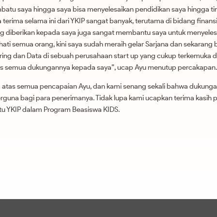
batu saya hingga saya bisa menyelesaikan pendidikan saya hingga tin
erima selama ini dari YKIP sangat banyak, terutama di bidang finansial
g diberikan kepada saya juga sangat membantu saya untuk menyeles
hati semua orang, kini saya sudah meraih gelar Sarjana dan sekarang b
ng dan Data di sebuah perusahaan start up yang cukup terkemuka di 
atas semua dukungannya kepada saya”, ucap Ayu menutup percakapan.
 atas semua pencapaian Ayu, dan kami senang sekali bahwa dukunga
erguna bagi para penerimanya. Tidak lupa kami ucapkan terima kasih
u YKIP dalam Program Beasiswa KIDS.