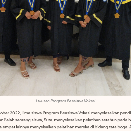
Lulusan Program Beasiswa Vokasi
ober 2022, lima siswa Program Beasiswa Vokasi menyelesaikan pendi
r. Salah seorang siswa, Suta, menyelesaikan pelatihan setahun pada b
 empat lainnya menyelsaikan pelatihan mereka di bidang tata boga.