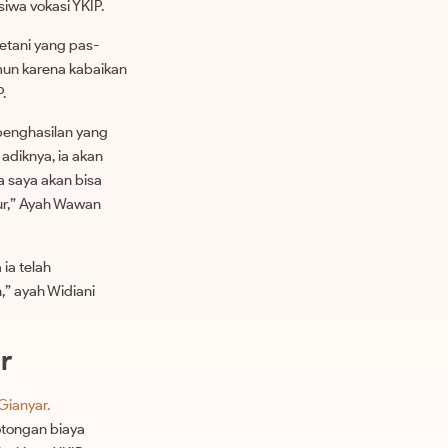
iwa vokasi YKIP.
etani yang pas-
mun karena kabaikan
.
penghasilan yang
adiknya, ia akan
 saya akan bisa
tur,” Ayah Wawan
ia telah
,” ayah Widiani
r
Gianyar.
otongan biaya