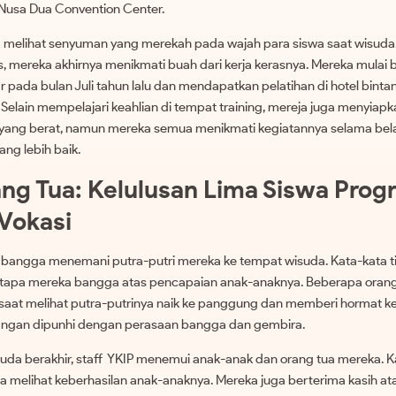
i Nusa Dua Convention Center.
 melihat senyuman yang merekah pada wajah para siswa saat wisuda.
s, mereka akhirnya menikmati buah dari kerja kerasnya. Mereka mulai 
r pada bulan Juli tahun lalu dan mendapatkan pelatihan di hotel bint
elain mempelajari keahlian di tempat training, mereja juga menyiapka
yang berat, namun mereka semua menikmati kegiatannya selama belaj
ng lebih baik.
ang Tua: Kelulusan Lima Siswa Prog
Vokasi
 bangga menemani putra-putri mereka ke tempat wisuda. Kata-kata t
apa mereka bangga atas pencapaian anak-anaknya. Beberapa orang
 saat melihat putra-putrinya naik ke panggung dan memberi hormat k
angan dipunhi dengan perasaan bangga dan gembira.
suda berakhir, staff YKIP menemui anak-anak dan orang tua mereka. 
 melihat keberhasilan anak-anaknya. Mereka juga berterima kasih at