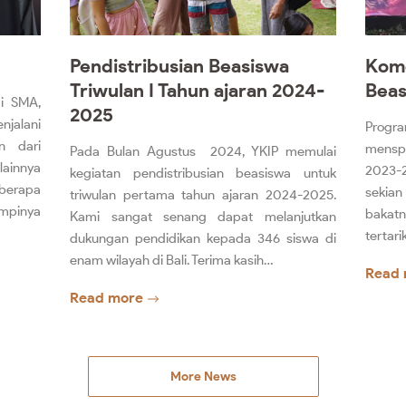
Pendistribusian Beasiswa
Kome
Triwulan I Tahun ajaran 2024-
Bea
di SMA,
2025
jalani
Progr
n dari
menspo
Pada Bulan Agustus 2024, YKIP memulai
lainnya
2023-2
kegiatan pendistribusian beasiswa untuk
berapa
sekian
triwulan pertama tahun ajaran 2024-2025.
mpinya
bakatn
Kami sangat senang dapat melanjutkan
tertar
dukungan pendidikan kepada 346 siswa di
enam wilayah di Bali. Terima kasih…
Read 
Read more
More News