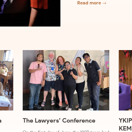
Read more
a
The Lawyers’ Conference
YKIP
KEMB