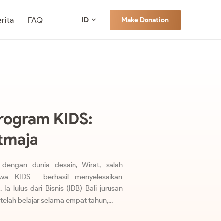
rita
FAQ
Make Donation
ID
Program KIDS:
tmaja
 dengan dunia desain, Wirat, salah
swa KIDS berhasil menyelesaikan
 Ia lulus dari Bisnis (IDB) Bali jurusan
etelah belajar selama empat tahun,…