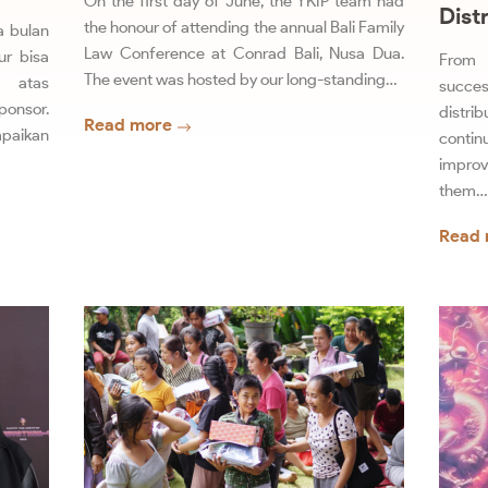
On the first day of June, the YKIP team had
Dist
the honour of attending the annual Bali Family
a bulan
Law Conference at Conrad Bali, Nusa Dua.
ur bisa
From 
The event was hosted by our long-standing…
a atas
succes
onsor.
distrib
Read more
paikan
conti
improv
them…
Read 