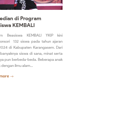
dian di Program
siswa KEMBALI
am Beasiswa KEMBALI YKIP kini
nsori 132 siswa pada tahun ajaran
024 di Kabupaten Karangasem. Dari
 banyaknya siswa di sana, minat serta
ya pun berbeda-beda. Beberapa anak
ik dengan ilmu alam…
more